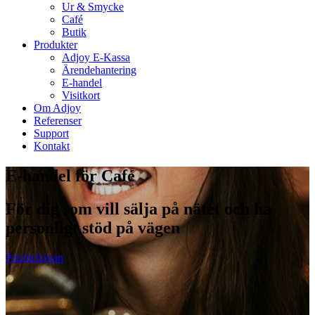
Ur & Smycke
Café
Butik
Produkter
Adjoy E-Kassa
Ärendehantering
E-handel
Visitkort
Om Adjoy
Referenser
Support
Kontakt
E-handel för Café
För dig som vill sälja på nätet och ha
personligt stöd på vägen
Prisförfrågan